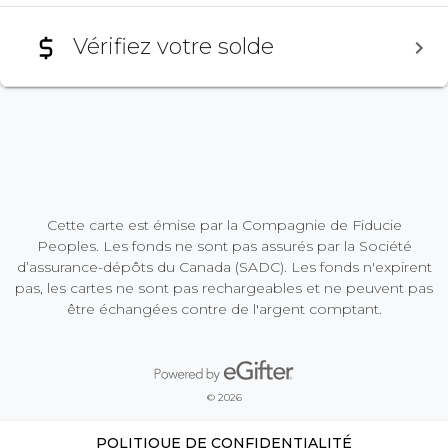
Vérifiez votre solde
Cette carte est émise par la Compagnie de Fiducie
Peoples. Les fonds ne sont pas assurés par la Société
d’assurance-dépôts du Canada (SADC). Les fonds n'expirent
pas, les cartes ne sont pas rechargeables et ne peuvent pas
être échangées contre de l'argent comptant.
Propulsé par eGifter
opens in new window
© 2026
POLITIQUE DE CONFIDENTIALITÉ